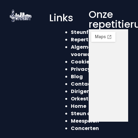
Onze
Links
repetitie
Steunformulier
Repertoire
Algemene
voorwaarden
Cookieverklaring
Privacyverklaring
Blog
Contact
Dirigent
Orkest
Home
Steun ons
Meespelen
Concerten