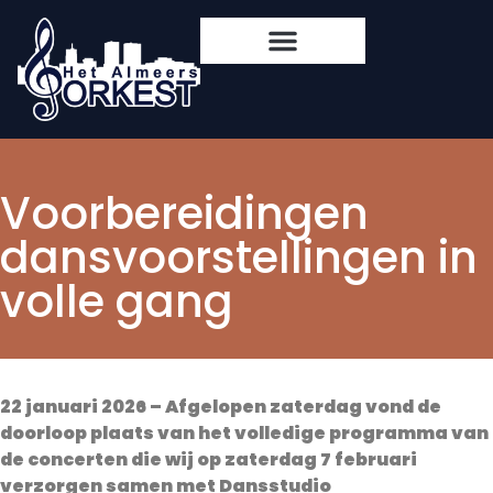
Voorbereidingen
dansvoorstellingen in
volle gang
22 januari 2026 – Afgelopen zaterdag vond de
doorloop plaats van het volledige programma van
de concerten die wij op zaterdag 7 februari
verzorgen samen met Dansstudio