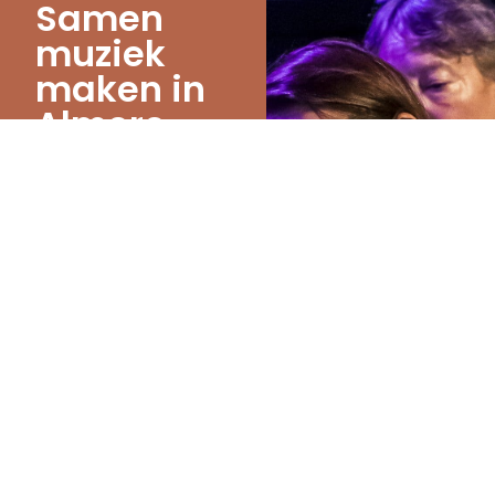
Samen
muziek
maken in
Almere
Bezoek onze
concerten en geniet
van live symfonische
muziek. Speel je een
instrument? Nieuwe
leden zijn van harte
welkom.