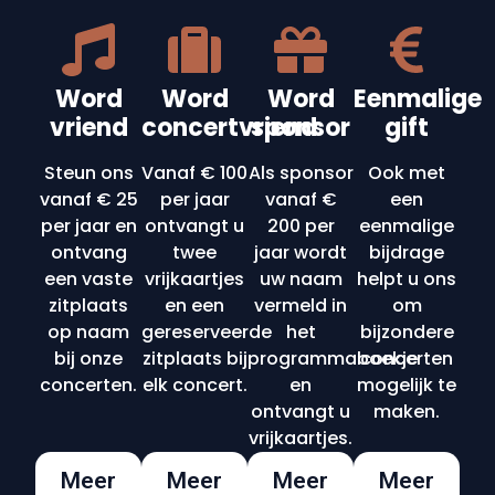
Word
Word
Word
Eenmalige
vriend
concertvriend
sponsor
gift
Steun ons
Vanaf € 100
Als sponsor
Ook met
vanaf € 25
per jaar
vanaf €
een
per jaar en
ontvangt u
200 per
eenmalige
ontvang
twee
jaar wordt
bijdrage
een vaste
vrijkaartjes
uw naam
helpt u ons
zitplaats
en een
vermeld in
om
op naam
gereserveerde
het
bijzondere
bij onze
zitplaats bij
programmaboekje
concerten
concerten.
elk concert.
en
mogelijk te
ontvangt u
maken.
vrijkaartjes.
Meer
Meer
Meer
Meer