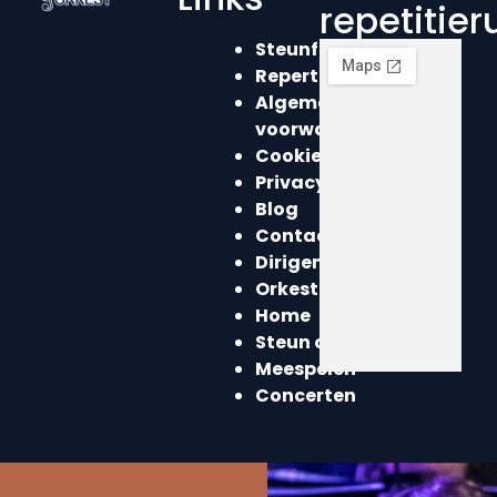
repetitie
Steunformulier
Repertoire
Algemene
voorwaarden
Cookieverklaring
Privacyverklaring
Blog
Contact
Dirigent
Orkest
Home
Steun ons
Meespelen
Concerten