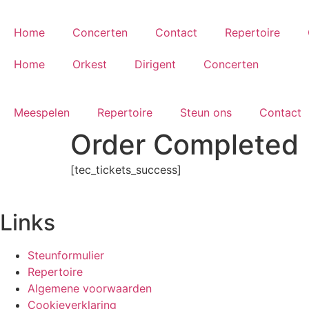
content
Home
Concerten
Contact
Repertoire
Home
Orkest
Dirigent
Concerten
Meespelen
Repertoire
Steun ons
Contact
Order Completed
[tec_tickets_success]
Links
Steunformulier
Repertoire
Algemene voorwaarden
Cookieverklaring