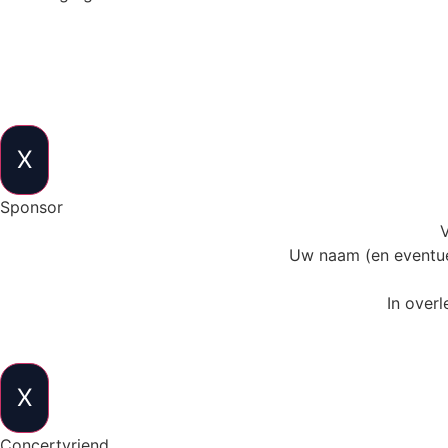
X
Sponsor
V
Uw naam (en eventue
In overl
X
Concertvriend