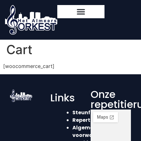
content
Cart
[woocommerce_cart]
Onze
Links
repetitie
Steunformulier
Repertoire
Algemene
voorwaarden