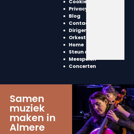
Cookieverklaring
Privacyverklaring
Blog
Contact
Dirigent
Orkest
Home
Steun ons
Meespelen
Concerten
Samen
muziek
maken in
Almere