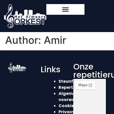
content
Author:
Amir
Onze
Links
repetitie
Steunformulier
Repertoire
Algemene
voorwaarden
Cookieverklaring
Privacyverklaring